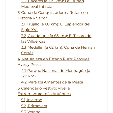
2.2
Cáceres (a 109 km): La Ciudad
Medieval Intacta
3
Cuna de Conquistadores: Rutas con
Historia y Sabor
3.1
Trujillo (a 68 km): El Esplendor del
Siglo XVI
3.2
Guadalupe (a 63 km): El Tesoro de
las Villuercas
3.3
Medellín (a 62 km): Cuna de Hernán
Cortés
4
Naturaleza en Estado Puro: Parques,
Aves y Pesca
4.1
Parque Nacional de Monfragüe (a
120 km)
4.2
Para los Amantes de la Pesca
5
Calendario Festivo: Vive la
Extremadura más Auténtica
5.1
Invierno
5.2
Primavera
5.3
Verano