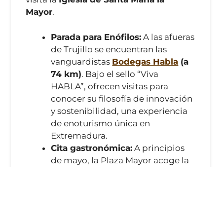
Mayor
.
Parada para Enófilos:
A las afueras
de Trujillo se encuentran las
vanguardistas
Bodegas Habla
(a
74 km)
. Bajo el sello “Viva
HABLA”, ofrecen visitas para
conocer su filosofía de innovación
y sostenibilidad, una experiencia
de enoturismo única en
Extremadura.
Cita gastronómica:
A principios
de mayo, la Plaza Mayor acoge la
Feria Nacional del Queso
, donde
podrás degustar los mejores
quesos del mundo, incluyendo las
joyas con D.O. de Extremadura.